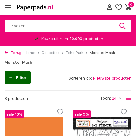
0
Keuze uit ruim 40.000 producten
Terug
Home
Collecties
Echo Park
Monster Mash
Monster Mash
Filter
Sorteren op:
Toon:
8 producten
sale 10%
sale 9%