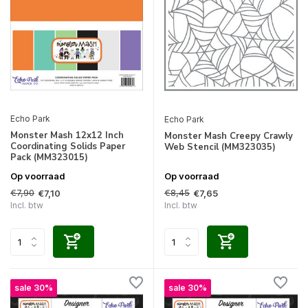
Echo Park
Echo Park
Monster Mash 12x12 Inch
Monster Mash Creepy Crawly
Coordinating Solids Paper
Web Stencil (MM323035)
Pack (MM323015)
Op voorraad
Op voorraad
€7,90
€8,45
€7,10
€7,65
Incl. btw
Incl. btw
sale 30%
sale 30%