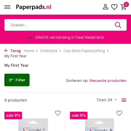
0
GRATIS verzending in heel Nederland
Terug
Home
Collecties
Ciao Bella Papercrafting
My First Year
My First Year
Filter
Sorteren op:
Toon:
9 producten
sale 9%
sale 9%