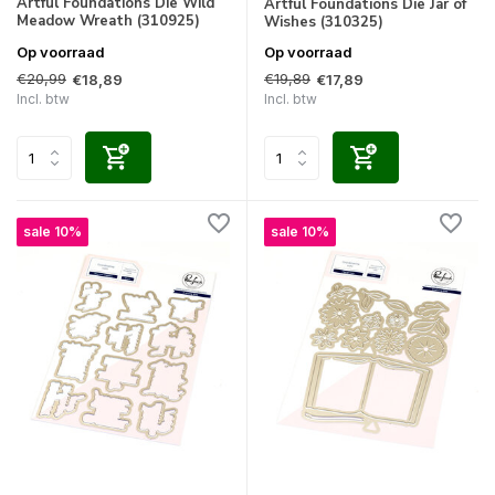
Artful Foundations Die Wild
Artful Foundations Die Jar of
Meadow Wreath (310925)
Wishes (310325)
Op voorraad
Op voorraad
€20,99
€19,89
€18,89
€17,89
Incl. btw
Incl. btw
sale 10%
sale 10%