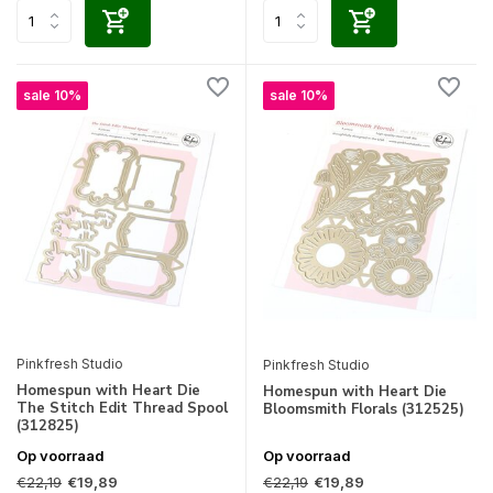
sale 10%
sale 10%
Pinkfresh Studio
Pinkfresh Studio
Homespun with Heart Die
Homespun with Heart Die
The Stitch Edit Thread Spool
Bloomsmith Florals (312525)
(312825)
Op voorraad
Op voorraad
€22,19
€22,19
€19,89
€19,89