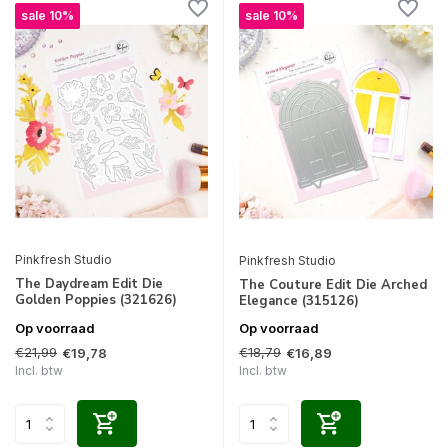
sale 10%
sale 10%
Pinkfresh Studio
Pinkfresh Studio
The Daydream Edit Die
The Couture Edit Die Arched
Golden Poppies (321626)
Elegance (315126)
Op voorraad
Op voorraad
€21,99
€18,79
€19,78
€16,89
Incl. btw
Incl. btw