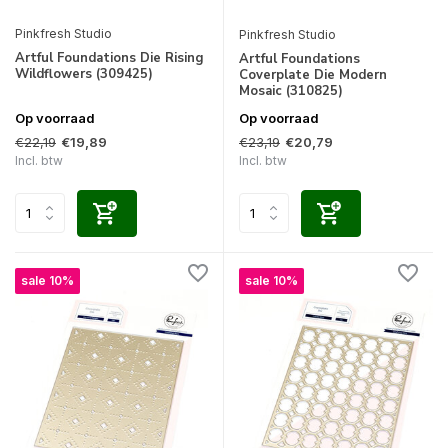
Pinkfresh Studio
Pinkfresh Studio
Artful Foundations Die Rising
Artful Foundations
Wildflowers (309425)
Coverplate Die Modern
Mosaic (310825)
Op voorraad
Op voorraad
€22,19
€23,19
€19,89
€20,79
Incl. btw
Incl. btw
sale 10%
sale 10%