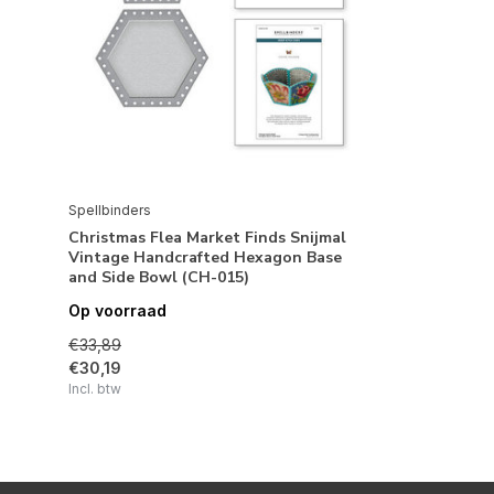
Spellbinders
Christmas Flea Market Finds Snijmal
Vintage Handcrafted Hexagon Base
and Side Bowl (CH-015)
Op voorraad
€33,89
€30,19
Incl. btw