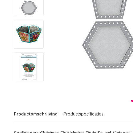
Productomschrijving
Productspecificaties
Spellbinders Christmas Flea Market Finds Snijmal Vintag