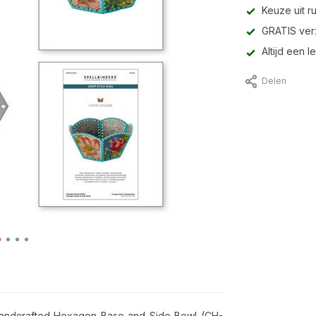
Keuze uit r
GRATIS ver
Altijd een 
Delen
e Handcrafted Hexagon Base and Side Bowl (CH-