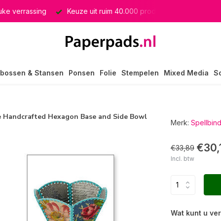
euke verrassing
Keuze uit ruim 40.000 producten
GRATIS 
bossen & Stansen
Ponsen
Folie
Stempelen
Mixed Media
S
ge Handcrafted Hexagon Base and Side Bowl
Merk:
Spellbin
€30,
€33,89
Incl. btw
Wat kunt u ve