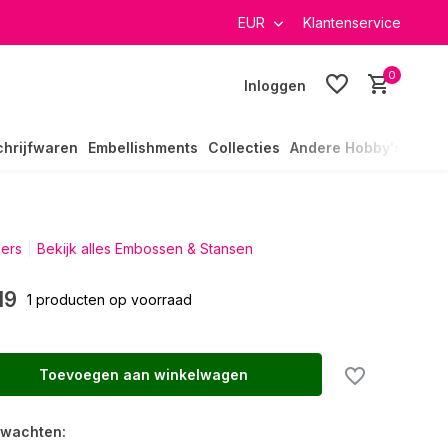
verzending in heel Nederland
EUR
Klantenservice
0
Inloggen
chrijfwaren
Embellishments
Collecties
Andere Hobby's
ders
Bekijk alles Embossen & Stansen
19
1 producten op voorraad
Toevoegen aan winkelwagen
rwachten: