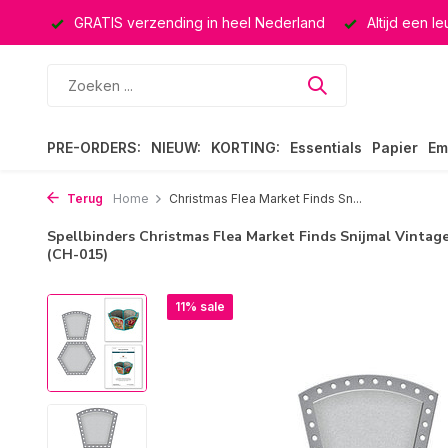
ucten
GRATIS verzending in heel Nederland
Altijd een l
PRE-ORDERS:
NIEUW:
KORTING:
Essentials
Papier
Em
Terug
Home
Christmas Flea Market Finds Sn...
Spellbinders Christmas Flea Market Finds Snijmal Vinta
(CH-015)
11% sale