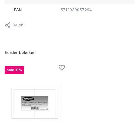
EAN
5712039057294
Delen
Eerder bekeken
sale 11%