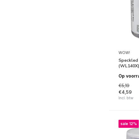
WOW!
Speckled
(WL140X
Op voorr
€5,19
€4,59
Incl. btw
sale 12%