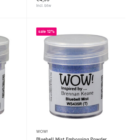
Incl. btw
sale 12%
WOW!
Bluebell Mist Embossing Powder