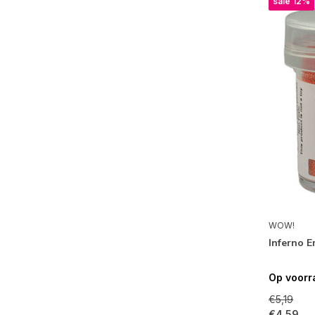
sale 12%
WOW!
Inferno 
Op voorr
€5,19
€4,59