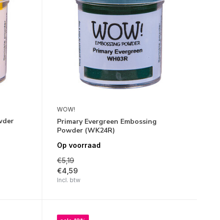
WOW!
wder
Primary Evergreen Embossing
Powder (WK24R)
Op voorraad
€5,19
€4,59
Incl. btw