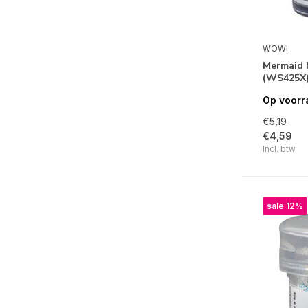
WOW!
Mermaid 
(WS425X
Op voorr
€5,19
€4,59
Incl. btw
sale 12%