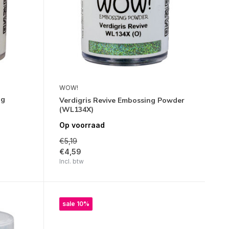
WOW!
ng
Verdigris Revive Embossing Powder
(WL134X)
Op voorraad
€5,19
€4,59
Incl. btw
sale 10%