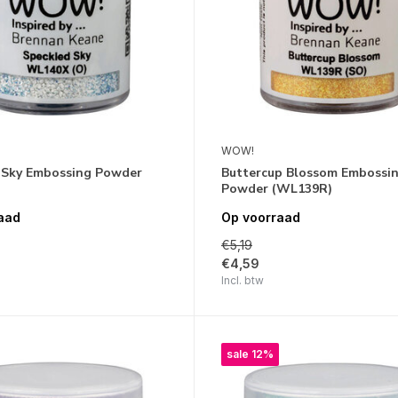
WOW!
 Sky Embossing Powder
Buttercup Blossom Embossi
)
Powder (WL139R)
aad
Op voorraad
€5,19
€4,59
Incl. btw
sale 12%