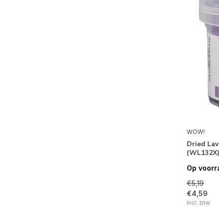
WOW!
Dried La
(WL132X
Op voorr
€5,19
€4,59
Incl. btw