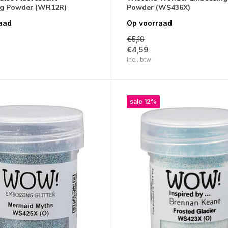
g Powder (WR12R)
Powder (WS436X)
aad
Op voorraad
€5,19
€4,59
Incl. btw
sale 12%