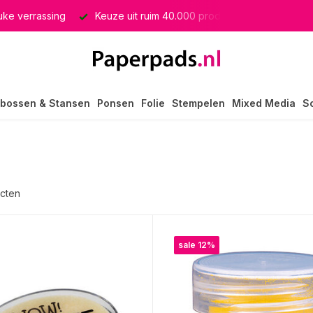
euke verrassing
Keuze uit ruim 40.000 producten
GRATIS 
bossen & Stansen
Ponsen
Folie
Stempelen
Mixed Media
S
cten
sale 12%