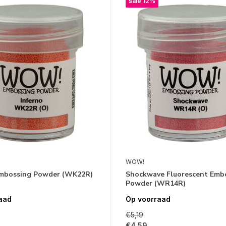
sale 12%
WOW!
Embossing Powder (WK22R)
Shockwave Fluorescent Emb
Powder (WR14R)
aad
Op voorraad
€5,19
€4,59