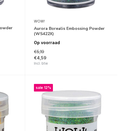
WOW!
Powder
Aurora Borealis Embossing Powder
(WS422X)
Op voorraad
€5,19
€4,59
Incl. btw
sale 12%