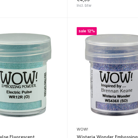
Incl. btw
sale 12%
WOW!
Pulse Fluorescent
Wisteria Wonder Embossing