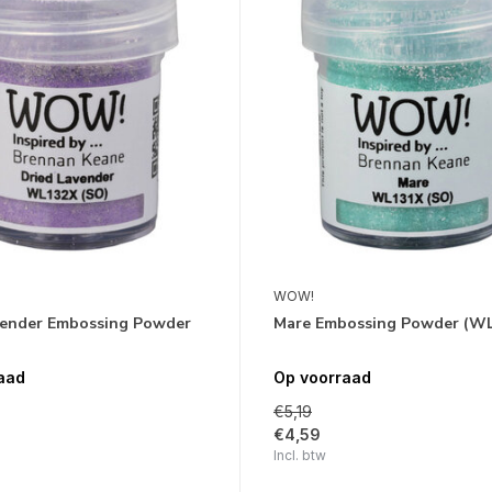
WOW!
vender Embossing Powder
Mare Embossing Powder (W
)
aad
Op voorraad
€5,19
€4,59
Incl. btw