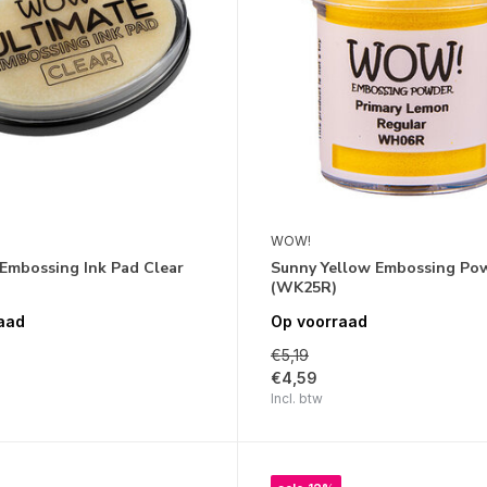
WOW!
 Embossing Ink Pad Clear
Sunny Yellow Embossing Po
(WK25R)
aad
Op voorraad
€5,19
€4,59
Incl. btw