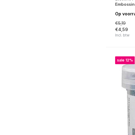
Embossin
Op voorr
€5,19
€4,59
Incl. btw
sale 12%