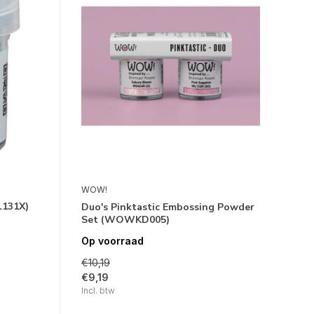
WOW!
L131X)
Duo's Pinktastic Embossing Powder
Set (WOWKD005)
Op voorraad
€10,19
€9,19
Incl. btw