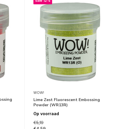
sale 12%
WOW!
ossing
Lime Zest Fluorescent Embossing
Powder (WR13R)
Op voorraad
€5,19
€4,59