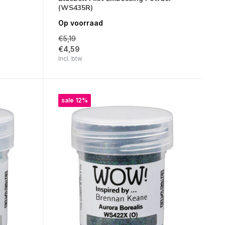
(WS435R)
Op voorraad
€5,19
€4,59
Incl. btw
sale 12%