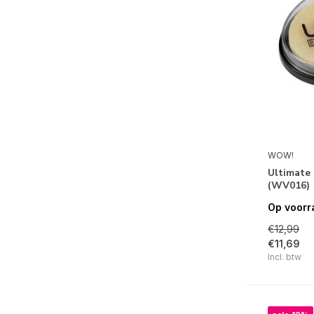
WOW!
Ultimate
(WV016)
Op voorr
€12,99
€11,69
Incl. btw