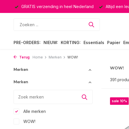
ucten
GRATIS verzending in heel Nederland
Altijd een l
PRE-ORDERS:
NIEUW:
KORTING:
Essentials
Papier
Em
Terug
Home
Merken
WOW!
WOW!
Merken
391 produ
Merken
sale 10%
Alle merken
WOW!