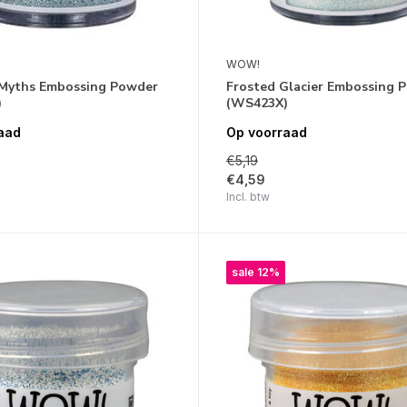
WOW!
Myths Embossing Powder
Frosted Glacier Embossing 
)
(WS423X)
aad
Op voorraad
€5,19
€4,59
Incl. btw
sale 12%