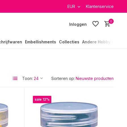
verzending in heel Nederland
EUR
Klantenservice
0
Inloggen
chrijfwaren
Embellishments
Collecties
Andere Hobby's
Toon:
Sorteren op:
sale 12%