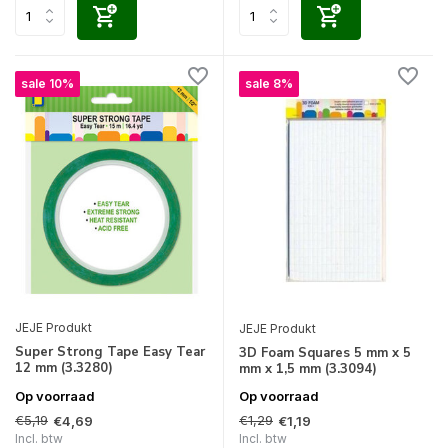
sale 10%
sale 8%
JEJE Produkt
JEJE Produkt
Super Strong Tape Easy Tear
3D Foam Squares 5 mm x 5
12 mm (3.3280)
mm x 1,5 mm (3.3094)
Op voorraad
Op voorraad
€5,19
€1,29
€4,69
€1,19
Incl. btw
Incl. btw