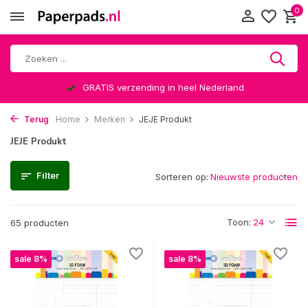
0
GRATIS verzending in heel Nederland
Terug
Home
Merken
JEJE Produkt
JEJE Produkt
Filter
Sorteren op:
Toon:
65 producten
sale 8%
sale 8%