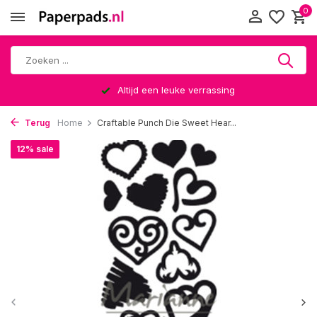
0
Altijd een leuke verrassing
Terug
Home
Craftable Punch Die Sweet Hear...
12% sale