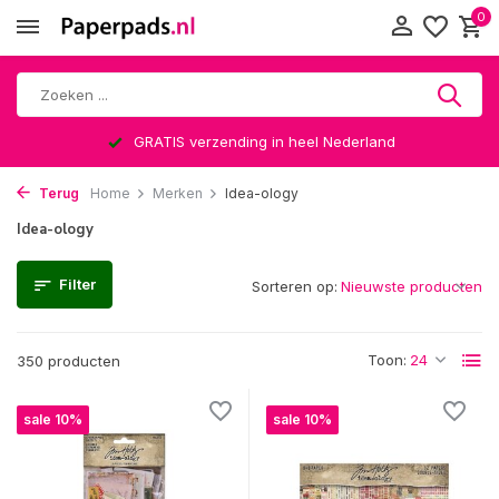
0
GRATIS verzending in heel Nederland
Terug
Home
Merken
Idea-ology
Idea-ology
Filter
Sorteren op:
Toon:
350 producten
sale 10%
sale 10%