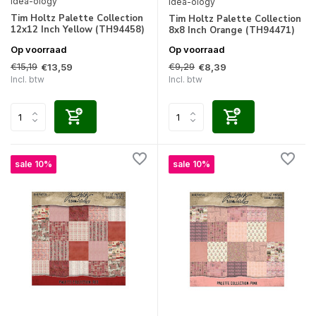
Idea-ology
Idea-ology
Tim Holtz Palette Collection
Tim Holtz Palette Collection
12x12 Inch Yellow (TH94458)
8x8 Inch Orange (TH94471)
Op voorraad
Op voorraad
€15,19
€9,29
€13,59
€8,39
Incl. btw
Incl. btw
sale 10%
sale 10%