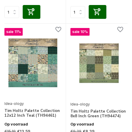
sale 11%
sale 10%
Idea-ology
Idea-ology
Tim Holtz Palette Collection
Tim Holtz Palette Collection
12x12 Inch Teal (TH94461)
8x8 Inch Green (TH94474)
Op voorraad
Op voorraad
€15,19
€9,29
€13,59
€8,39