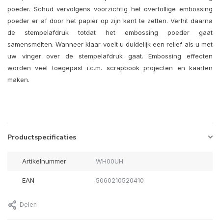
poeder. Schud vervolgens voorzichtig het overtollige embossing
poeder er af door het papier op zijn kant te zetten. Verhit daarna
de stempelafdruk totdat het embossing poeder gaat
samensmelten. Wanneer klaar voelt u duidelijk een relief als u met
uw vinger over de stempelafdruk gaat. Embossing effecten
worden veel toegepast i.c.m. scrapbook projecten en kaarten
maken.
Productspecificaties
Artikelnummer
WH00UH
EAN
5060210520410
Delen