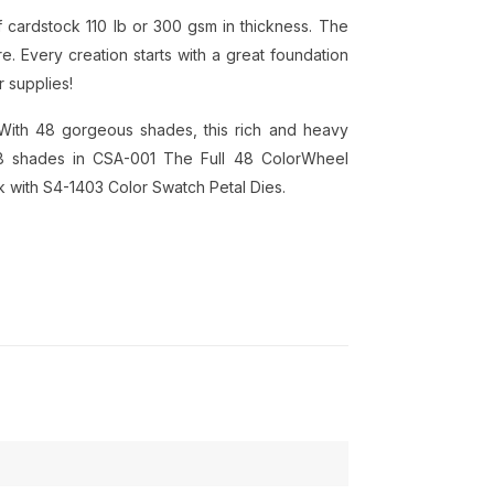
f cardstock 110 lb or 300 gsm in thickness. The
e. Every creation starts with a great foundation
r supplies!
 With 48 gorgeous shades, this rich and heavy
 48 shades in CSA-001 The Full 48 ColorWheel
k with S4-1403 Color Swatch Petal Dies.