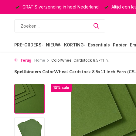
ucten
GRATIS verzending in heel Nederland
Altijd een l
PRE-ORDERS:
NIEUW:
KORTING:
Essentials
Papier
Em
Terug
Home
ColorWheel Cardstock 8.5x11 In...
Spellbinders ColorWheel Cardstock 8.5x11 Inch Fern (CS
10% sale