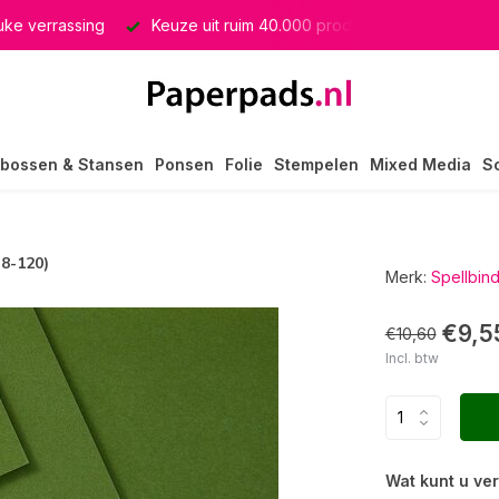
euke verrassing
Keuze uit ruim 40.000 producten
GRATIS 
bossen & Stansen
Ponsen
Folie
Stempelen
Mixed Media
S
-8-120)
Merk:
Spellbin
€9,5
€10,60
Incl. btw
Wat kunt u ve