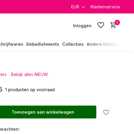
verzending in heel Nederland
EUR
Klantenservice
0
Inloggen
chrijfwaren
Embellishments
Collecties
Andere Hobby's
ders
Bekijk alles NIEUW:
5
1 producten op voorraad
Toevoegen aan winkelwagen
rwachten: