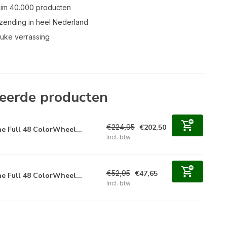
uim 40.000 producten
zending in heel Nederland
leuke verrassing
eerde producten
€224,95
€202,50
e Full 48 ColorWheel...
Incl. btw
€52,95
€47,65
e Full 48 ColorWheel...
Incl. btw