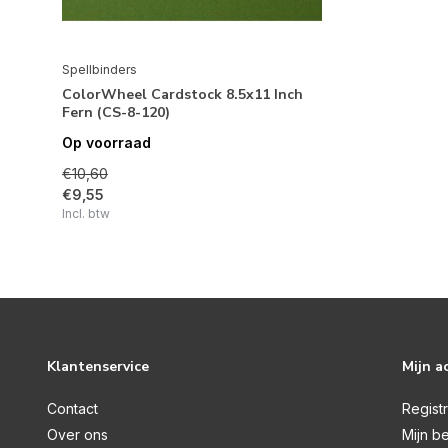
Spellbinders
ColorWheel Cardstock 8.5x11 Inch
Fern (CS-8-120)
Op voorraad
€10,60
€9,55
Incl. btw
Klantenservice
Mijn a
Contact
Regist
Over ons
Mijn be