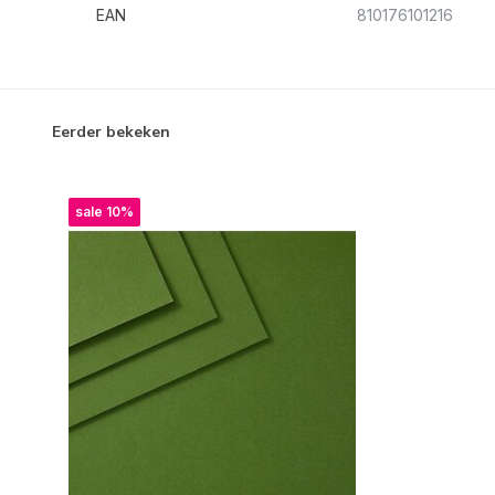
EAN
810176101216
Eerder bekeken
sale 10%