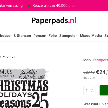
euke verrassing
Keuze uit ruim 40.000 producten
GRATIS 
bossen & Stansen
Ponsen
Folie
Stempelen
Mixed Media
S
(CMS117)
Merk:
Stamper
€24,
€27,49
Incl. btw
Wat kunt u ve