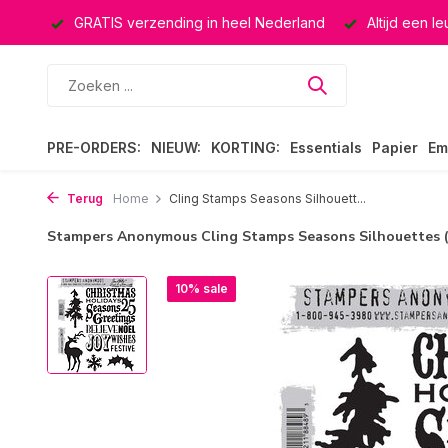
ucten
GRATIS verzending in heel Nederland
Altijd een l
PRE-ORDERS:
NIEUW:
KORTING:
Essentials
Papier
Em
Terug
Home
Cling Stamps Seasons Silhouett...
Stampers Anonymous Cling Stamps Seasons Silhouettes 
10% sale