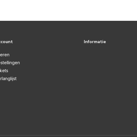
ccount
Informatie
reren
stellingen
ckets
rlanglijst