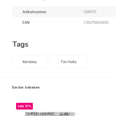
Artikelnummer
CMS117
EAN
736211884893
Tags
Kerstmis
Tim Holtz
Eerder bekeken
sale 10%