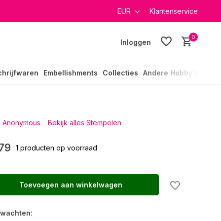
verzending in heel Nederland
EUR
Klantenservice
0
Inloggen
chrijfwaren
Embellishments
Collecties
Andere Hobby's
s Anonymous
Bekijk alles Stempelen
79
1 producten op voorraad
Toevoegen aan winkelwagen
rwachten: