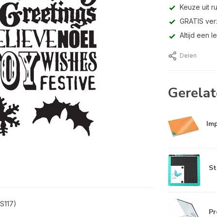
Keuze uit r
GRATIS ver
Altijd een 
Delen
Gerelat
Imp
St
S117)
Pr