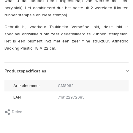
waar u dat bedoelt heeft (Eigenschap van werken met een
acrylblok). Het combineerd dus het beste uit 2 werelden (Houten
rubber stempels en clear stamps)
Gebruik bij voorkeur Tsukineko Versafine inkt, deze inkt is
speciaal ontwikkeld om zeer gedetailleerd te kunnen stempelen.
Het is een pigment inkt met een zeer fijne struktuur. Afmeting
Backing Plastic: 18 x 22 cm.
Productspecificaties
Artikelnummer
CMS082
EAN
718122972685
Delen