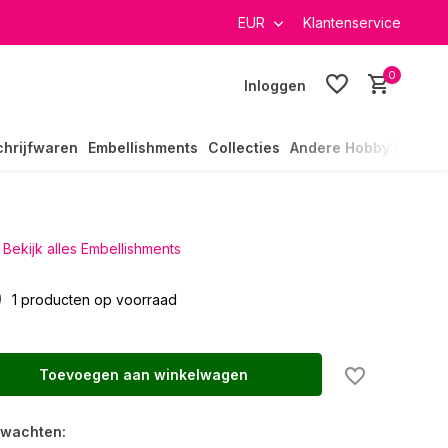
verzending in heel Nederland
EUR
Klantenservice
0
Inloggen
chrijfwaren
Embellishments
Collecties
Andere Hobby's
Bekijk alles Embellishments
9
1 producten op voorraad
Toevoegen aan winkelwagen
rwachten: