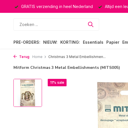
ucten
GRATIS verzending in heel Nederland
Altijd een l
PRE-ORDERS:
NIEUW:
KORTING:
Essentials
Papier
Em
Terug
Home
Christmas 3 Metal Embellishmen...
Mitform Christmas 3 Metal Embellishments (MITS005)
11% sale