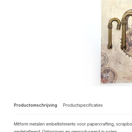
Productomschrijving
Productspecificaties
Mitform metalen embellishments voor papercrafting, scrapb
gedetailleerd. Ontworpen en geproduceerd in polen.