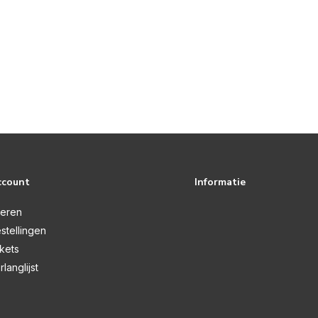
ccount
Informatie
reren
stellingen
ckets
rlanglijst