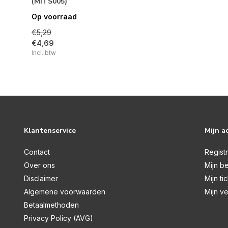
(MITS005)
Op voorraad
€5,29
€4,69
Incl. btw
Klantenservice
Mijn a
Contact
Regist
Over ons
Mijn be
Disclaimer
Mijn ti
Algemene voorwaarden
Mijn ve
Betaalmethoden
Privacy Policy (AVG)