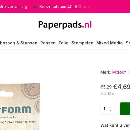
euke verrassing
Keuze uit ruim 40.000 producten
GRATIS 
bossen & Stansen
Ponsen
Folie
Stempelen
Mixed Media
S
Merk:
Mitform
€4,6
€5,29
Incl. btw
Wat kunt u ve