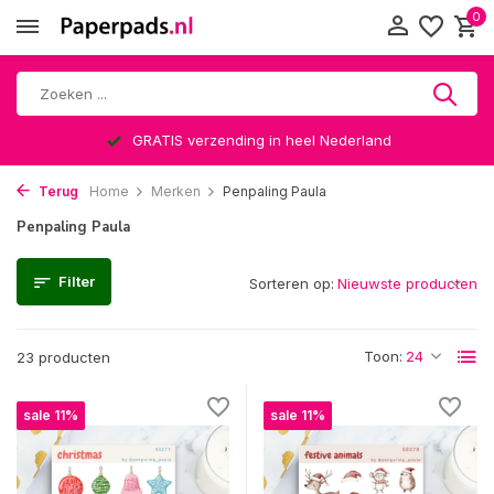
0
GRATIS verzending in heel Nederland
Terug
Home
Merken
Penpaling Paula
Penpaling Paula
Filter
Sorteren op:
Toon:
23 producten
sale 11%
sale 11%