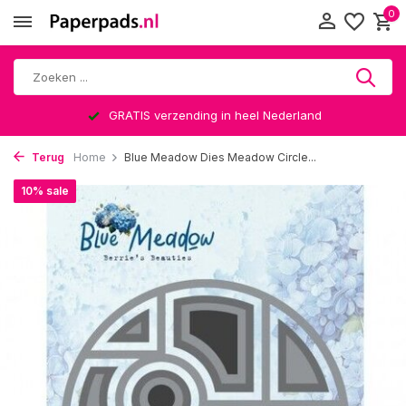
0
GRATIS verzending in heel Nederland
Terug
Home
Blue Meadow Dies Meadow Circle...
10% sale