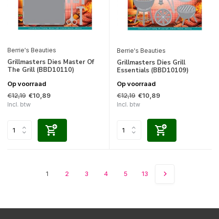
Berrie's Beauties
Berrie's Beauties
Grillmasters Dies Master Of
Grillmasters Dies Grill
The Grill (BBD10110)
Essentials (BBD10109)
Op voorraad
Op voorraad
€12,19
€12,19
€10,89
€10,89
Incl. btw
Incl. btw
1
2
3
4
5
13