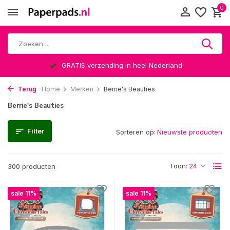
0
Altijd een leuke verrassing
Terug
Home
Merken
Berrie's Beauties
Berrie's Beauties
Filter
Sorteren op:
Toon:
300 producten
sale 11%
sale 11%