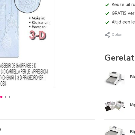
Keuze uit r
GRATIS ver
Altijd een 
Delen
Gerelat
Bi
Bi
)
Bi