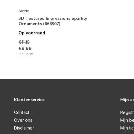
Sizzix
3D Textured Impressions Sparkly
Ornaments (666307)
Op voorraad
€11,19
€9,99
Incl. btw
Klantenservice
Mijn a
Contact
Regist
Over ons
Mijn be
Disclaimer
Mijn ti