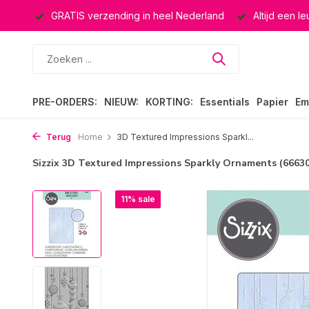
ucten
GRATIS verzending in heel Nederland
Altijd een l
PRE-ORDERS:
NIEUW:
KORTING:
Essentials
Papier
Em
Terug
Home
3D Textured Impressions Sparkl...
Sizzix 3D Textured Impressions Sparkly Ornaments (6663
11% sale