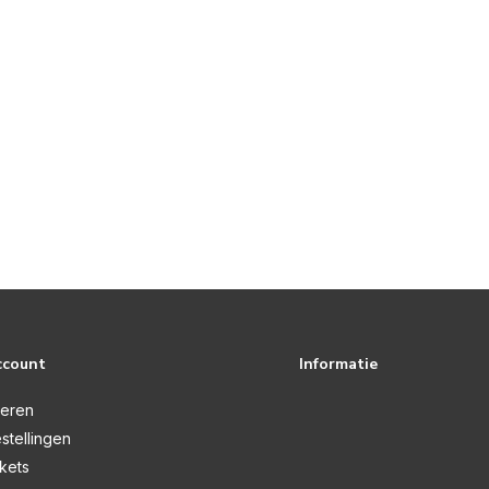
ccount
Informatie
reren
stellingen
ckets