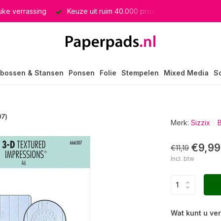
euke verrassing
Keuze uit ruim 40.000 producten
GRATIS 
bossen & Stansen
Ponsen
Folie
Stempelen
Mixed Media
S
07)
Merk:
Sizzix
B
€9,99
€11,19
Incl. btw
Wat kunt u ve