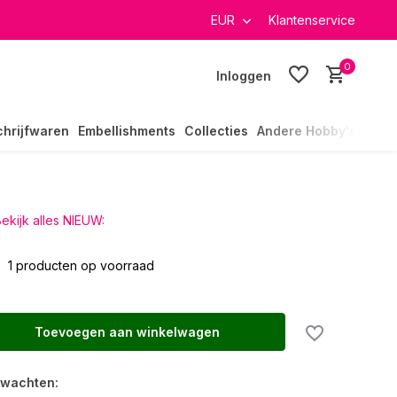
verzending in heel Nederland
EUR
Klantenservice
0
Inloggen
chrijfwaren
Embellishments
Collecties
Andere Hobby's
ekijk alles NIEUW:
1 producten op voorraad
Toevoegen aan winkelwagen
rwachten: