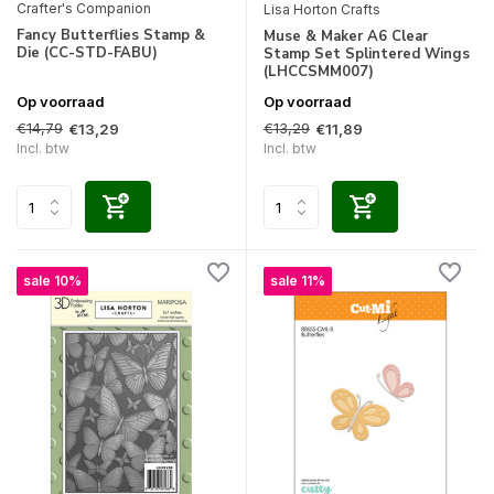
Crafter's Companion
Lisa Horton Crafts
Fancy Butterflies Stamp &
Muse & Maker A6 Clear
Die (CC-STD-FABU)
Stamp Set Splintered Wings
(LHCCSMM007)
Op voorraad
Op voorraad
€14,79
€13,29
€13,29
€11,89
Incl. btw
Incl. btw
sale 10%
sale 11%