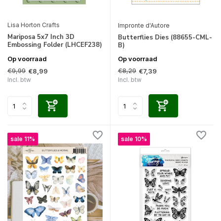
Lisa Horton Crafts
Impronte d'Autore
Mariposa 5x7 Inch 3D
Butterflies Dies (88655-CML-
Embossing Folder (LHCEF238)
B)
Op voorraad
Op voorraad
€9,99
€8,29
€8,99
€7,39
Incl. btw
Incl. btw
sale 11%
sale 10%