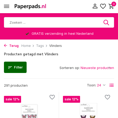
0
GRATIS verzending in heel Nederland
Terug
Home
Tags
Vlinders
Producten getagd met Vlinders
Filter
Sorteren op:
Toon:
291 producten
sale 12%
sale 12%