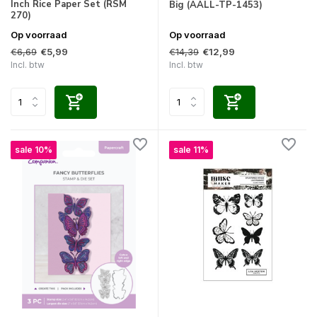
Inch Rice Paper Set (RSM
Big (AALL-TP-1453)
270)
Op voorraad
Op voorraad
€6,69
€14,39
€5,99
€12,99
Incl. btw
Incl. btw
sale 10%
sale 11%