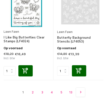
Lawn Fawn
Lawn Fawn
I Like Big Butterflies Clear
Butterfly Background
Stamps (LF4024)
Stencils (LF4053)
Op voorraad
Op voorraad
€18,29
€14,89
€16,49
€13,39
Incl. btw
Incl. btw
1
2
3
4
5
13