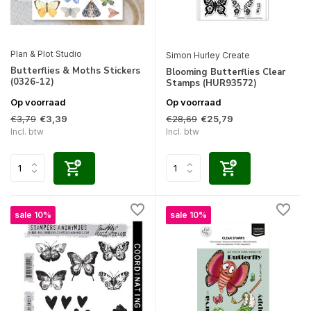
Plan & Plot Studio
Simon Hurley Create
Butterflies & Moths Stickers
Blooming Butterflies Clear
(0326-12)
Stamps (HUR93572)
Op voorraad
Op voorraad
€3,79
€28,69
€3,39
€25,79
Incl. btw
Incl. btw
sale 10%
sale 10%