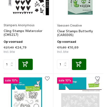
Stampers Anonymous
Vaessen Creative
Cling Stamps Watercolor
Clear Stamps Butterfly
(CMS217)
(CAR0305)
Op voorraad
Op voorraad
€27,49
€11,89
€24,79
€10,69
Incl. btw
Incl. btw
sale 10%
sale 10%