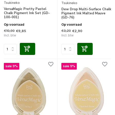
Tsukineko
Tsukineko
VersaMagic Pretty Pastel
Dew Drop Multi-Surface Chalk
Chalk Pigment Ink Set (GD-
Pigment Ink Malted Mauve
100-001)
(GD-76)
Op voorraad
Op voorraad
€10,90
€3,20
€9,85
€2,90
Incl. btw
Incl. btw
sale 9%
sale 9%