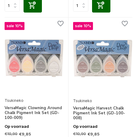
sale 10%
sale 10%
Tsukineko
Tsukineko
VersaMagic Clowning Around
VersaMagic Harvest Chalk
Chalk Pigment Ink Set (GD-
Pigment Ink Set (GD-100-
100-009)
008)
Op voorraad
Op voorraad
€10,90
€10,90
€9,85
€9,85