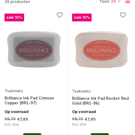
Toon:
29 producten
sale 10%
sale 10%
Tsukineko
Tsukineko
Brilliance Ink Pad Crimson
Brilliance Ink Pad Rocket Red
Copper (BR1-97)
Gold (BR1-96)
Op voorraad
Op voorraad
€8,70
€8,70
€7,85
€7,85
Incl. btw
Incl. btw