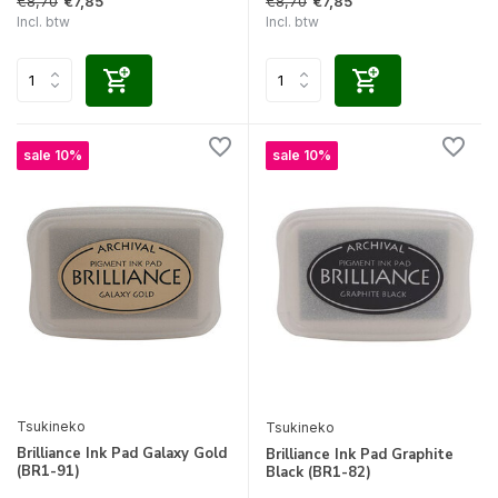
€8,70
€8,70
€7,85
€7,85
Incl. btw
Incl. btw
sale 10%
sale 10%
Tsukineko
Tsukineko
Brilliance Ink Pad Galaxy Gold
Brilliance Ink Pad Graphite
(BR1-91)
Black (BR1-82)