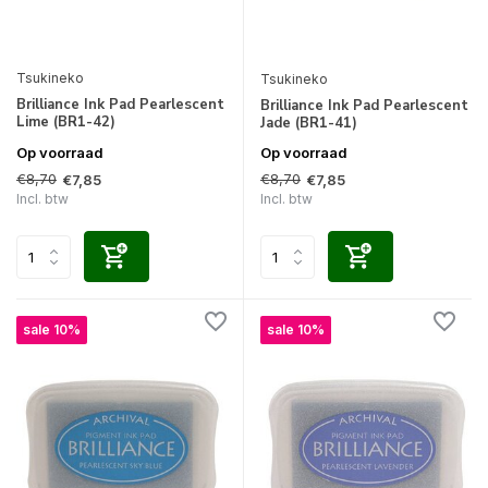
Tsukineko
Tsukineko
Brilliance Ink Pad Pearlescent
Brilliance Ink Pad Pearlescent
Lime (BR1-42)
Jade (BR1-41)
Op voorraad
Op voorraad
€8,70
€8,70
€7,85
€7,85
Incl. btw
Incl. btw
sale 10%
sale 10%