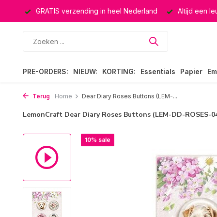
ucten
GRATIS verzending in heel Nederland
Altijd een l
PRE-ORDERS:
NIEUW:
KORTING:
Essentials
Papier
Em
Terug
Home
Dear Diary Roses Buttons (LEM-...
LemonCraft Dear Diary Roses Buttons (LEM-DD-ROSES-0
10% sale