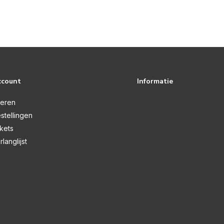
ccount
Informatie
reren
stellingen
ckets
rlanglijst