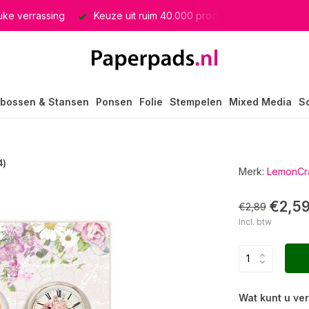
euke verrassing
Keuze uit ruim 40.000 producten
GRATIS 
bossen & Stansen
Ponsen
Folie
Stempelen
Mixed Media
S
4)
Merk:
LemonCra
€2,5
€2,89
Incl. btw
Wat kunt u ve