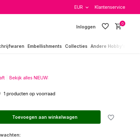
verzending in heel Nederland
EUR
Klantenservice
0
Inloggen
chrijfwaren
Embellishments
Collecties
Andere Hobby's
ft
Bekijk alles NIEUW:
9
1 producten op voorraad
Toevoegen aan winkelwagen
rwachten: