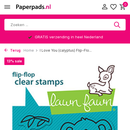
0
GRATIS verzending in heel Nederland
Terug
Home
I Love You (calyptus) Flip-Flo...
13% sale