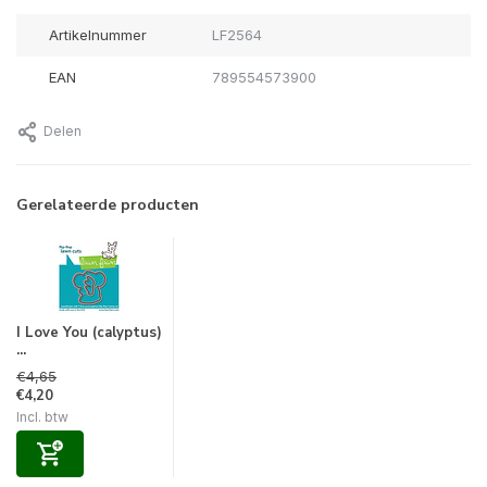
Artikelnummer
LF2564
EAN
789554573900
Delen
Gerelateerde producten
I Love You (calyptus)
...
€4,65
€4,20
Incl. btw