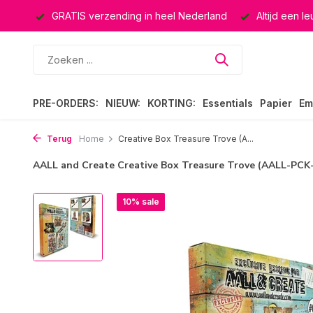
ucten
GRATIS verzending in heel Nederland
Altijd een l
PRE-ORDERS:
NIEUW:
KORTING:
Essentials
Papier
Em
Terug
Home
Creative Box Treasure Trove (A...
AALL and Create Creative Box Treasure Trove (AALL-PCK
10% sale