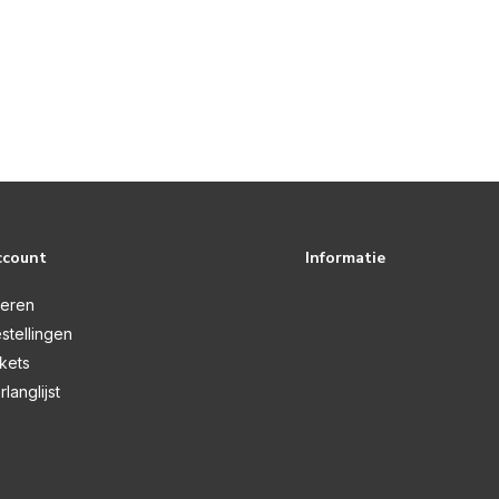
ccount
Informatie
reren
stellingen
ckets
rlanglijst