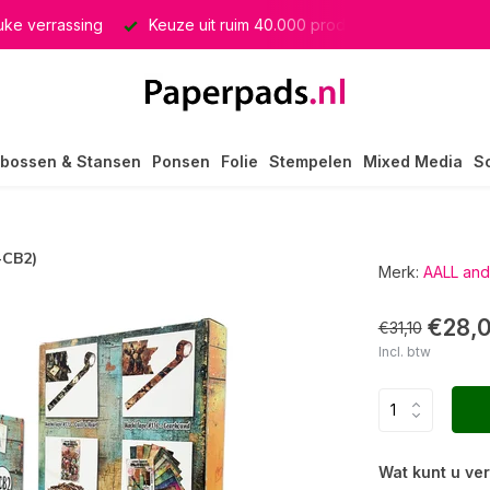
euke verrassing
Keuze uit ruim 40.000 producten
GRATIS 
bossen & Stansen
Ponsen
Folie
Stempelen
Mixed Media
S
-CB2)
Merk:
AALL and
€28,
€31,10
Incl. btw
Wat kunt u ve