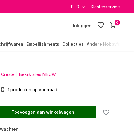
verzending in heel Nederland
EUR
Klantenservice
0
Inloggen
chrijfwaren
Embellishments
Collecties
Andere Hobby's
 Create
Bekijk alles NIEUW:
00
1 producten op voorraad
Toevoegen aan winkelwagen
rwachten: