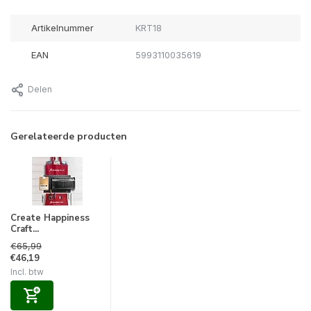
Artikelnummer
KRT18
EAN
5993110035619
Delen
Gerelateerde producten
Create Happiness
Craft...
€65,99
€46,19
Incl. btw