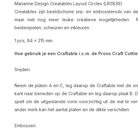
Marianne Design Creatables Layout Circles (LR0839)
Creatables zijn beeldschone snij- en embosstencils van dez
maar met nog meer leuke creatieve mogelijkheden. M
bestempelen, scheuren en inkleuren.
1 pcs, 84 x 215 mm.
Hoe gebruik je een Craftable i.c.m. de Provo Craft Cuttl
Snijden:
Neem de platen A en C, leg daarop de Craftable met de sni
kant naar beneden op de Craftable en leg daarop plaat B. D
spelt om de uitgestanste vorm voorzichtig uit de mal te ve
ander merk kan het aantal platen en de dikte verschillen.
Embossen: