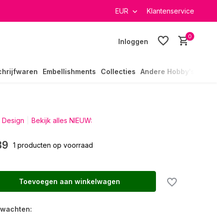
it ruim 40.000 producten
GRATIS verzending in heel Nederla
EUR
Klantenservice
0
Inloggen
chrijfwaren
Embellishments
Collecties
Andere Hobby's
 Design
Bekijk alles NIEUW:
89
1 producten op voorraad
Toevoegen aan winkelwagen
rwachten: