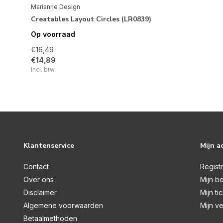
Marianne Design
Creatables Layout Circles (LR0839)
Op voorraad
€16,49
€14,89
Incl. btw
Klantenservice
Mijn a
Contact
Regist
Over ons
Mijn be
Disclaimer
Mijn ti
Algemene voorwaarden
Mijn ve
Betaalmethoden