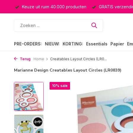
ssing
Keuze uit ruim 40.000 producten
GRATIS verzendin
PRE-ORDERS:
NIEUW:
KORTING:
Essentials
Papier
Em
Terug
Home
Creatables Layout Circles (LR0...
Marianne Design Creatables Layout Circles (LR0839)
10% sale