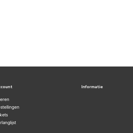
ccount
Informatie
reren
stellingen
ckets
rlanglijst