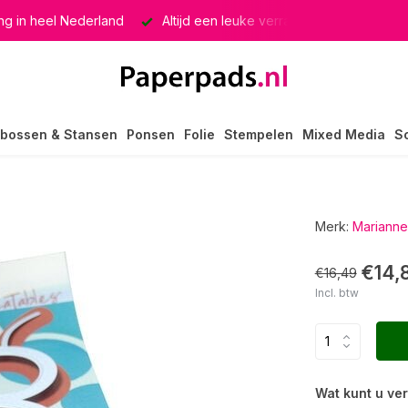
g in heel Nederland
Altijd een leuke verrassing
Keuze u
bossen & Stansen
Ponsen
Folie
Stempelen
Mixed Media
S
Merk:
Marianne
€14,
€16,49
Incl. btw
Wat kunt u ve