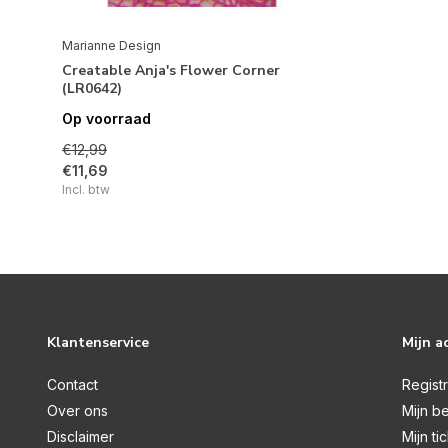
Marianne Design
Creatable Anja's Flower Corner
(LR0642)
Op voorraad
€12,99
€11,69
Incl. btw
Klantenservice
Mijn a
Contact
Regist
Over ons
Mijn be
Disclaimer
Mijn ti