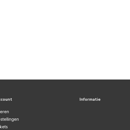
ccount
Informatie
reren
stellingen
ckets