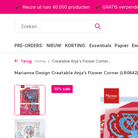
ssing
Keuze uit ruim 40.000 producten
GRATIS verzendin
PRE-ORDERS:
NIEUW:
KORTING:
Essentials
Papier
Em
Terug
Home
Creatable Anja's Flower Corner...
Marianne Design Creatable Anja's Flower Corner (LR0642
10% sale