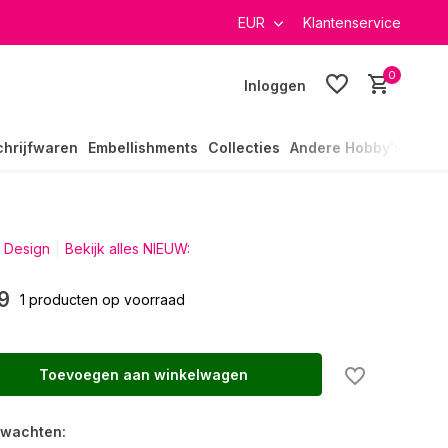
it ruim 40.000 producten
GRATIS verzending in heel Nederla
EUR
Klantenservice
0
Inloggen
chrijfwaren
Embellishments
Collecties
Andere Hobby's
 Design
Bekijk alles NIEUW:
9
1 producten op voorraad
Toevoegen aan winkelwagen
rwachten: