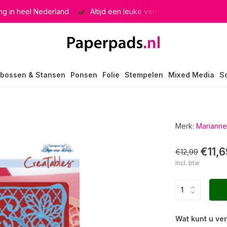
g in heel Nederland
Altijd een leuke verrassing
Keuze u
bossen & Stansen
Ponsen
Folie
Stempelen
Mixed Media
S
)
Merk:
Marianne
€11,6
€12,99
Incl. btw
Wat kunt u ve