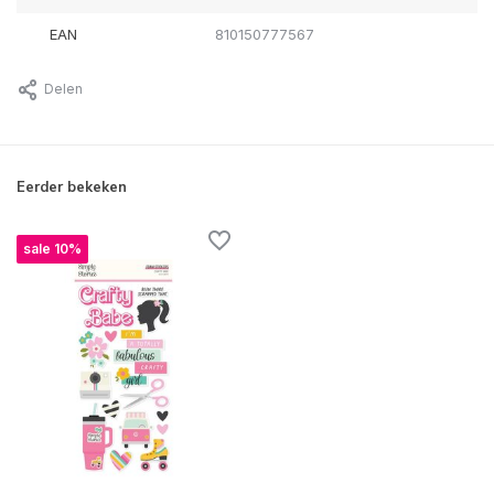
EAN
810150777567
Delen
Eerder bekeken
sale 10%