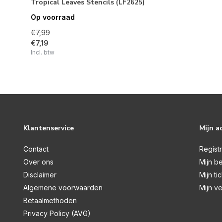
Tropical Leaves Stencils (LF2625)
Op voorraad
€7,99
€7,19
Incl. btw
Klantenservice
Mijn a
Contact
Regist
Over ons
Mijn be
Disclaimer
Mijn ti
Algemene voorwaarden
Mijn ve
Betaalmethoden
Privacy Policy (AVG)