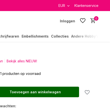
verzending in heel Nederland
EUR
Klantenservice
0
Inloggen
chrijfwaren
Embellishments
Collecties
Andere Hobby's
wn
Bekijk alles NIEUW:
1 producten op voorraad
Toevoegen aan winkelwagen
rwachten: