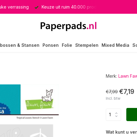
euke verrassing
Keuze uit ruim 40.000 producten
GRATIS 
bossen & Stansen
Ponsen
Folie
Stempelen
Mixed Media
S
Merk:
Lawn Fa
€7,19
€7,99
Incl. btw
Wat kunt u ve