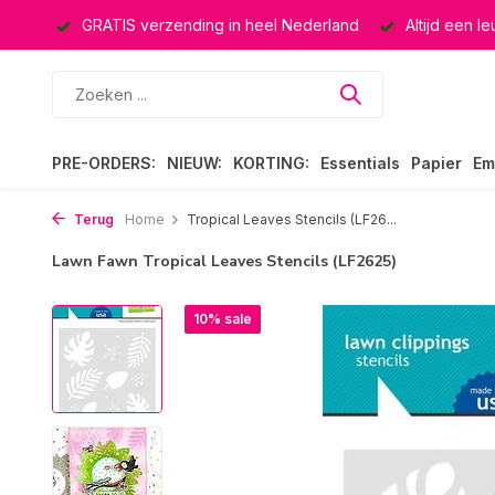
ucten
GRATIS verzending in heel Nederland
Altijd een l
PRE-ORDERS:
NIEUW:
KORTING:
Essentials
Papier
Em
Terug
Home
Tropical Leaves Stencils (LF26...
Lawn Fawn Tropical Leaves Stencils (LF2625)
10% sale