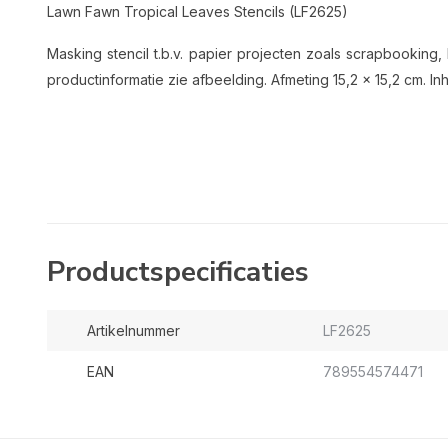
Lawn Fawn Tropical Leaves Stencils (LF2625)
Masking stencil t.b.v. papier projecten zoals scrapbookin
productinformatie zie afbeelding. Afmeting 15,2 x 15,2 cm. I
Productspecificaties
Artikelnummer
LF2625
EAN
789554574471