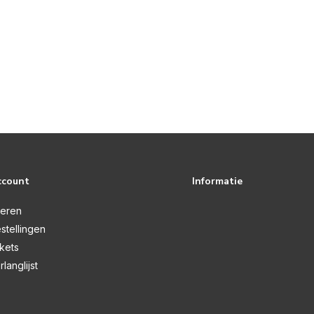
ccount
Informatie
reren
stellingen
ckets
rlanglijst