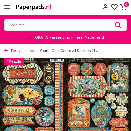
0
Altijd een leuke verrassing
Terug
Home
Come One, Come All Stickers (4...
11% sale