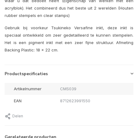
waar u dat bedoelt heeft (Eigenschap van werken met een
acrylblok). Het combineerd dus het beste uit 2 werelden (Houten
rubber stempels en clear stamps)
Gebruik bij voorkeur Tsukineko Versafine inkt, deze inkt is
speciaal ontwikkeld om zeer gedetailleerd te kunnen stempelen.
Het is een pigment inkt met een zeer fijne struktuur. Afmeting
Backing Plastic: 18 x 22 cm.
Productspecificaties
Artikelnummer
CMS039
EAN
8712623991550
Delen
Gerelateerde producten