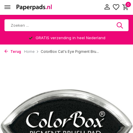
0
GRATIS verzending in heel Nederland
Terug
Home
ColorBox Cat's Eye Pigment Bru...