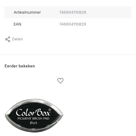
Artikelnummer
746604110829
EAN
746604110829
Delen
Eerder bekeken