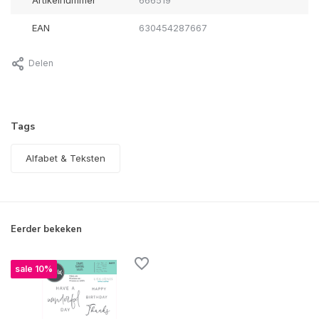
Artikelnummer
666519
EAN
630454287667
Delen
Tags
Alfabet & Teksten
Eerder bekeken
sale 10%