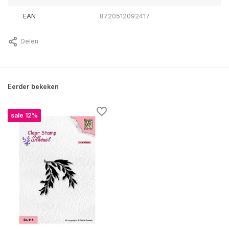
EAN
8720512092417
Delen
Eerder bekeken
sale 12%