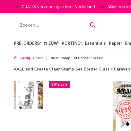
ucten
GRATIS verzending in heel Nederland
Altijd een l
PRE-ORDERS:
NIEUW:
KORTING:
Essentials
Papier
Em
Terug
Home
Clear Stamp Set Border Classic...
AALL and Create Clear Stamp Set Border Classic Caravan
30% sale