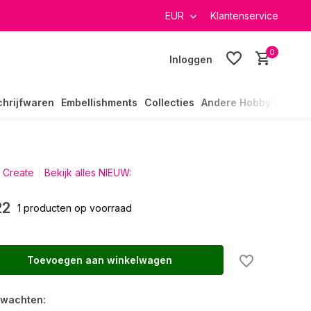
verzending in heel Nederland
EUR
Klantenservice
0
Inloggen
chrijfwaren
Embellishments
Collecties
Andere Hobby's
 Create
Bekijk alles NIEUW:
22
1 producten op voorraad
Toevoegen aan winkelwagen
rwachten: