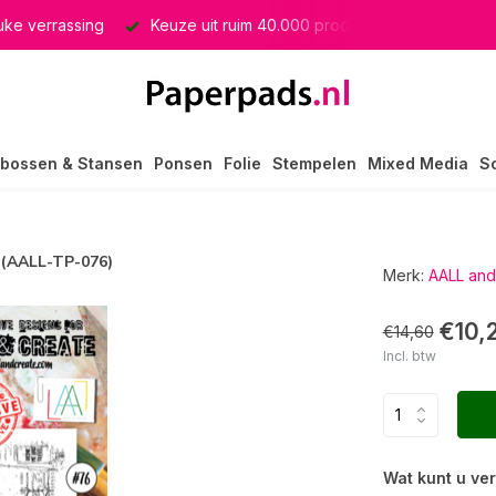
euke verrassing
Keuze uit ruim 40.000 producten
GRATIS 
bossen & Stansen
Ponsen
Folie
Stempelen
Mixed Media
S
 (AALL-TP-076)
Merk:
AALL and
€10,
€14,60
Incl. btw
Wat kunt u ve