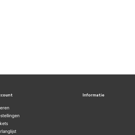
ccount
Informatie
reren
stellingen
ckets
rlanglijst