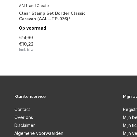
AALL and Create
Clear Stamp Set Border Classic
Caravan (AALL-TP-076)*
Op voorraad
€14,60
€10,22
Incl. btw
Klantenservice
Mijn a
Contact
Regist
Over ons
Mijn be
Disclaimer
Mijn ti
Algemene voorwaarden
Mijn ve