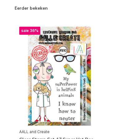
Eerder bekeken
sale 36%
AALL and Create