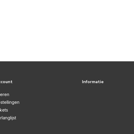
ccount
Informatie
reren
stellingen
ckets
rlanglijst