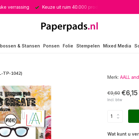
euke verrassing
Keuze uit ruim 40.000 producten
GRATIS 
bossen & Stansen
Ponsen
Folie
Stempelen
Mixed Media
S
L-TP-1042)
Merk:
AALL and
€6,15
€9,60
Incl. btw
Wat kunt u ve