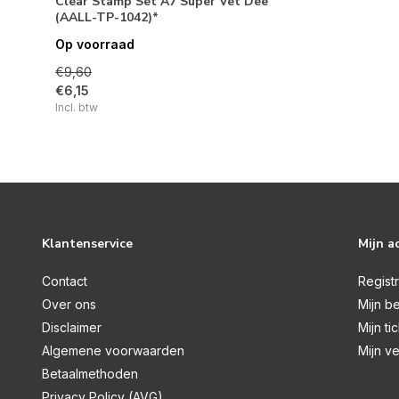
Clear Stamp Set A7 Super Vet Dee
(AALL-TP-1042)*
Op voorraad
€9,60
€6,15
Incl. btw
Klantenservice
Mijn a
Contact
Regist
Over ons
Mijn be
Disclaimer
Mijn ti
Algemene voorwaarden
Mijn ve
Betaalmethoden
Privacy Policy (AVG)