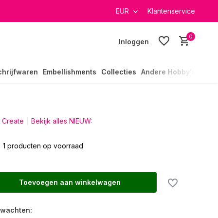
verzending in heel Nederland
EUR
Klantenservice
0
Inloggen
chrijfwaren
Embellishments
Collecties
Andere Hobby's
 Create
Bekijk alles NIEUW:
1 producten op voorraad
Toevoegen aan winkelwagen
rwachten: