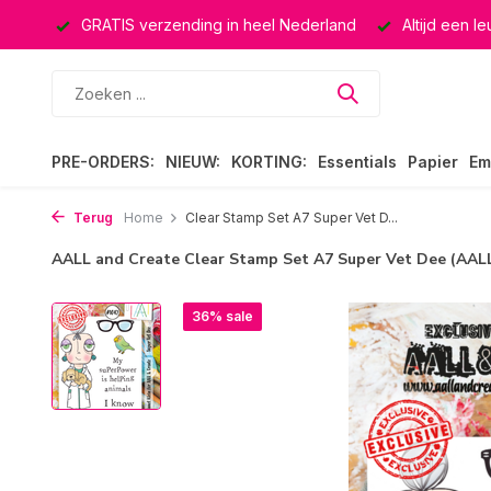
ucten
GRATIS verzending in heel Nederland
Altijd een l
PRE-ORDERS:
NIEUW:
KORTING:
Essentials
Papier
Em
Terug
Home
Clear Stamp Set A7 Super Vet D...
AALL and Create Clear Stamp Set A7 Super Vet Dee (AAL
36% sale