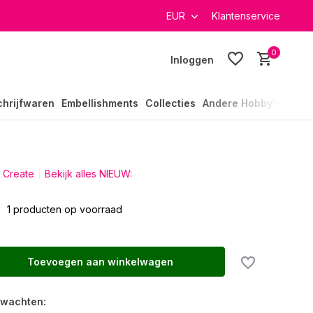
verzending in heel Nederland
EUR
Klantenservice
0
Inloggen
chrijfwaren
Embellishments
Collecties
Andere Hobby's
 Create
Bekijk alles NIEUW:
1 producten op voorraad
Toevoegen aan winkelwagen
rwachten: