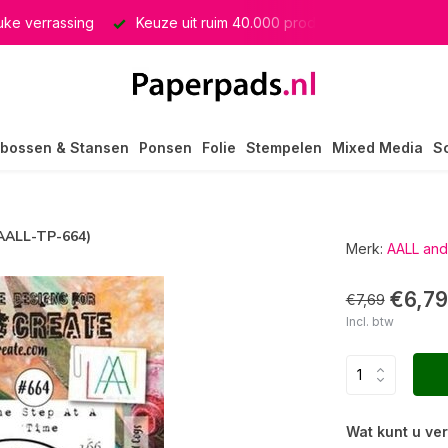
euke verrassing
Keuze uit ruim 40.000 producten
GRATIS 
bossen & Stansen
Ponsen
Folie
Stempelen
Mixed Media
S
(AALL-TP-664)
Merk:
AALL and
€6,79
€7,69
Incl. btw
Wat kunt u ve