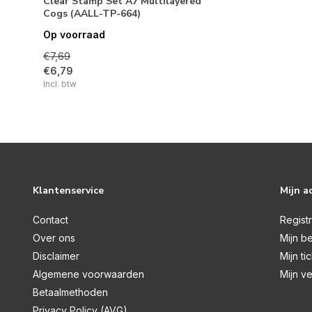
Clear Stamp Set A7 Multilayered
Cogs (AALL-TP-664)
Op voorraad
€7,69
€6,79
Incl. btw
Klantenservice
Mijn a
Contact
Regist
Over ons
Mijn be
Disclaimer
Mijn ti
Algemene voorwaarden
Mijn ve
Betaalmethoden
Privacy Policy (AVG)