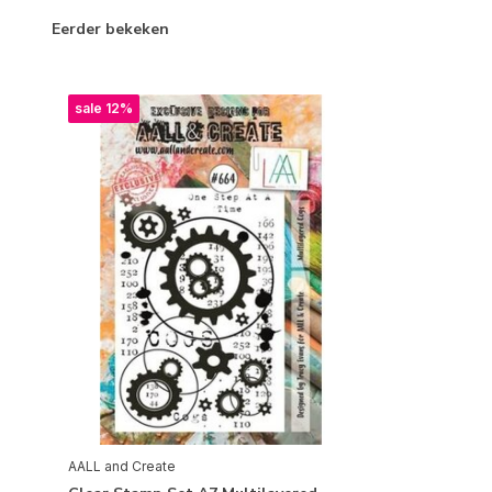
Eerder bekeken
sale 12%
AALL and Create