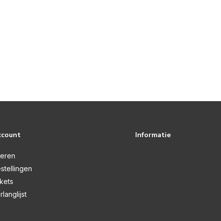
ccount
Informatie
reren
stellingen
ckets
rlanglijst