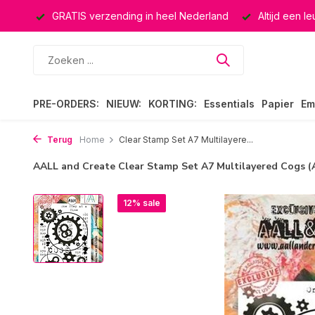
ucten
GRATIS verzending in heel Nederland
Altijd een l
PRE-ORDERS:
NIEUW:
KORTING:
Essentials
Papier
Em
Terug
Home
Clear Stamp Set A7 Multilayere...
AALL and Create Clear Stamp Set A7 Multilayered Cogs 
12% sale