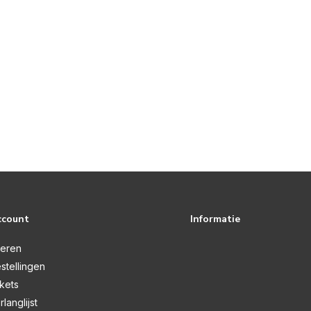
ccount
Informatie
reren
stellingen
ckets
rlanglijst