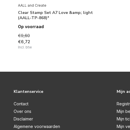
AALL and Create
Clear Stamp Set A7 Love &amp; light
(AALL-TP-868)*
Op voorraad
€9,60
€6,72
Incl. btw
Klantenservice
Mijn a
Contact
Regist
Over ons
Mijn be
Disclaimer
Mijn ti
Algemene voorwaarden
Mijn ve