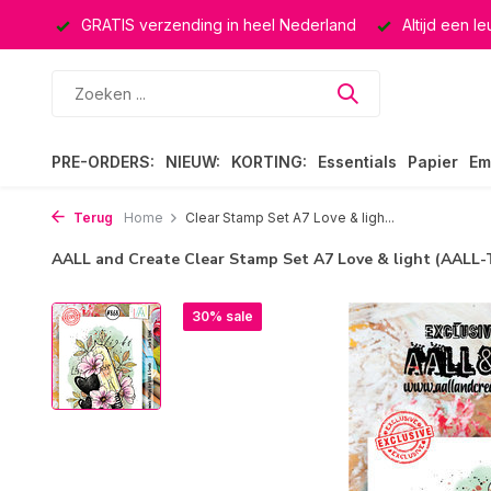
ucten
GRATIS verzending in heel Nederland
Altijd een l
PRE-ORDERS:
NIEUW:
KORTING:
Essentials
Papier
Em
Terug
Home
Clear Stamp Set A7 Love & ligh...
AALL and Create Clear Stamp Set A7 Love & light (AALL-
30% sale