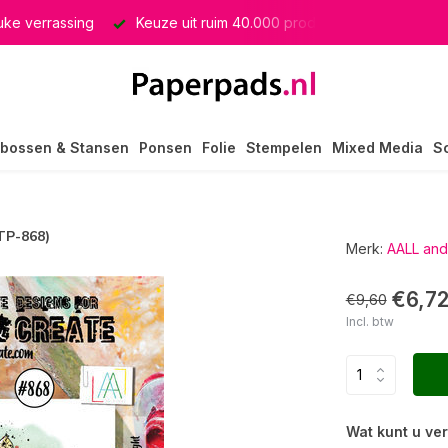
euke verrassing
Keuze uit ruim 40.000 producten
GRATIS 
bossen & Stansen
Ponsen
Folie
Stempelen
Mixed Media
S
TP-868)
Merk:
AALL and
€6,7
€9,60
Incl. btw
Wat kunt u ve