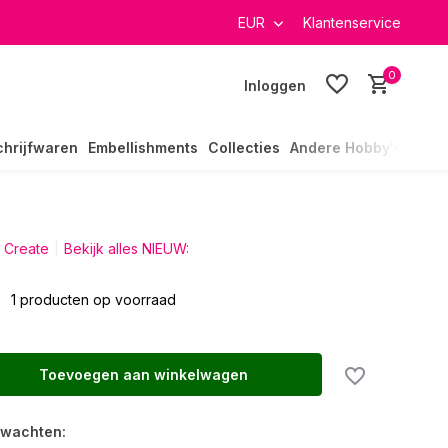
verzending in heel Nederland
EUR
Klantenservice
0
Inloggen
chrijfwaren
Embellishments
Collecties
Andere Hobby's
 Create
Bekijk alles NIEUW:
2
1 producten op voorraad
Toevoegen aan winkelwagen
rwachten: