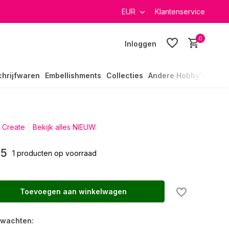
verzending in heel Nederland
EUR
Klantenservice
0
Inloggen
chrijfwaren
Embellishments
Collecties
Andere Hobby's
 Create
Bekijk alles NIEUW:
95
1 producten op voorraad
Toevoegen aan winkelwagen
rwachten: