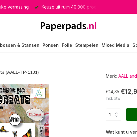
euke verrassing
Keuze uit ruim 40.000 producten
GRATIS 
bossen & Stansen
Ponsen
Folie
Stempelen
Mixed Media
S
rts (AALL-TP-1101)
Merk:
AALL and
€12,
€14,35
Incl. btw
Wat kunt u ve