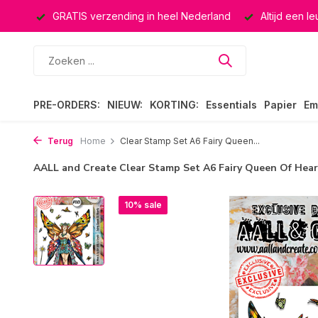
ucten
GRATIS verzending in heel Nederland
Altijd een l
PRE-ORDERS:
NIEUW:
KORTING:
Essentials
Papier
Em
Terug
Home
Clear Stamp Set A6 Fairy Queen...
AALL and Create Clear Stamp Set A6 Fairy Queen Of Hea
10% sale