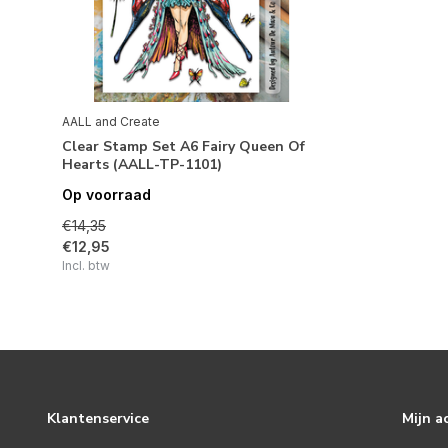
AALL and Create
Clear Stamp Set A6 Fairy Queen Of
Hearts (AALL-TP-1101)
Op voorraad
€14,35
€12,95
Incl. btw
Klantenservice
Mijn a