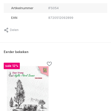
Artikelnummer
IFS054
EAN
8720512092899
Delen
Eerder bekeken
sale 12%