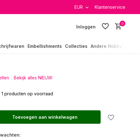
verzending in heel Nederland
EUR
Klantenservice
0
Inloggen
chrijfwaren
Embellishments
Collecties
Andere Hobby's
ellen
Bekijk alles NIEUW:
1 producten op voorraad
Toevoegen aan winkelwagen
rwachten: