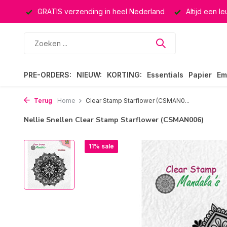
ucten
GRATIS verzending in heel Nederland
Altijd een l
PRE-ORDERS:
NIEUW:
KORTING:
Essentials
Papier
Em
Terug
Home
Clear Stamp Starflower (CSMAN0...
Nellie Snellen Clear Stamp Starflower (CSMAN006)
11% sale