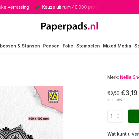
euke verrassing
Keuze uit ruim 40.000 producten
GRATIS 
bossen & Stansen
Ponsen
Folie
Stempelen
Mixed Media
S
Merk:
Nellie Sn
€3,19
€3,59
Incl. btw
Wat kunt u ve