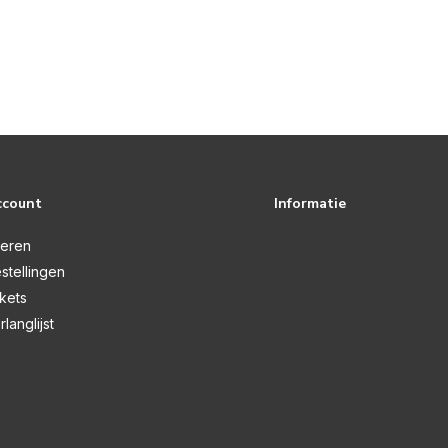
ccount
Informatie
reren
stellingen
ckets
rlanglijst