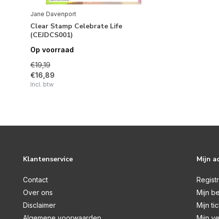
Jane Davenport
Clear Stamp Celebrate Life
(CEJDCS001)
Op voorraad
€19,19
€16,89
Incl. btw
Klantenservice
Mijn a
Contact
Regist
Over ons
Mijn be
Disclaimer
Mijn ti
Algemene voorwaarden
Mijn ve