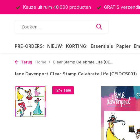
ssing
Keuze uit ruim 40.000 producten
GRATIS verzendin
PRE-ORDERS:
NIEUW:
KORTING:
Essentials
Papier
Em
Terug
Home
Clear Stamp Celebrate Life (CE...
Jane Davenport Clear Stamp Celebrate Life (CEJDCS001)
12% sale