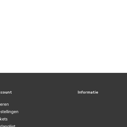
ccount
Informatie
reren
stellingen
ckets
rlanglijst