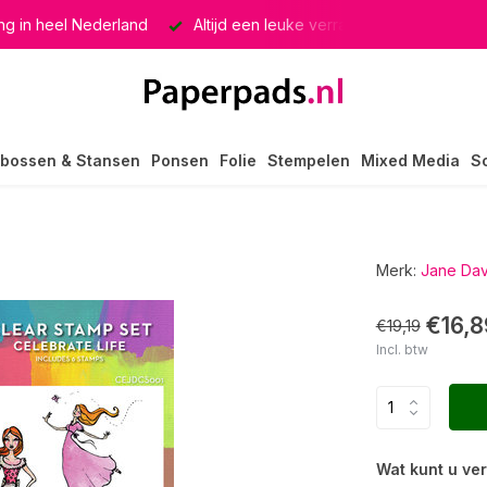
g in heel Nederland
Altijd een leuke verrassing
Keuze u
bossen & Stansen
Ponsen
Folie
Stempelen
Mixed Media
S
Merk:
Jane Dav
€16,8
€19,19
Incl. btw
Wat kunt u ve