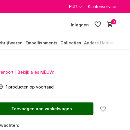
it ruim 40.000 producten
GRATIS verzending in heel Nederla
EUR
Klantenservice
0
Inloggen
chrijfwaren
Embellishments
Collecties
Andere Hobby's
enport
Bekijk alles NIEUW:
9
1 producten op voorraad
Toevoegen aan winkelwagen
rwachten: