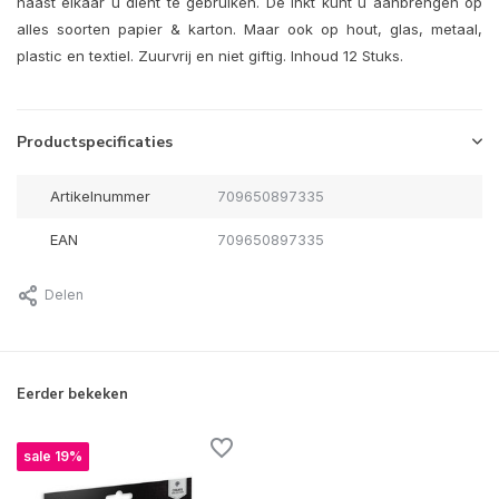
naast elkaar u dient te gebruiken. De inkt kunt u aanbrengen op
alles soorten papier & karton. Maar ook op hout, glas, metaal,
plastic en textiel. Zuurvrij en niet giftig. Inhoud 12 Stuks.
Productspecificaties
Artikelnummer
709650897335
EAN
709650897335
Delen
Eerder bekeken
sale 19%