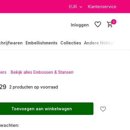
verzending in heel Nederland
EUR
Klantenservice
0
Inloggen
chrijfwaren
Embellishments
Collecties
Andere Hobby's
ders
Bekijk alles Embossen & Stansen
29
2 producten op voorraad
Toevoegen aan winkelwagen
rwachten: