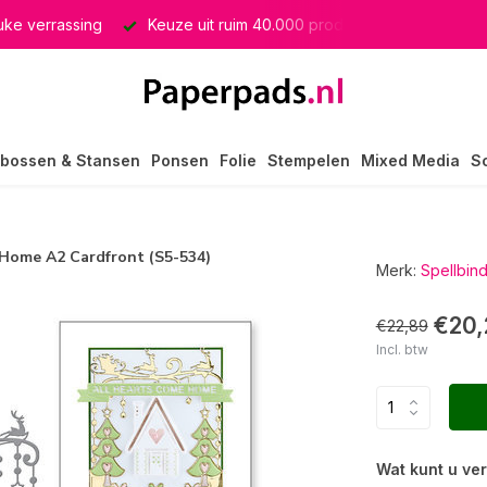
euke verrassing
Keuze uit ruim 40.000 producten
GRATIS 
bossen & Stansen
Ponsen
Folie
Stempelen
Mixed Media
S
 Home A2 Cardfront (S5-534)
Merk:
Spellbin
€20,
€22,89
Incl. btw
Wat kunt u ve