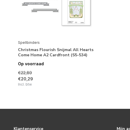
Spellbinders
Christmas Flourish Snijmal All Hearts
Come Home A2 Cardfront (S5-534)
Op voorraad
€22,89
€20,29
Incl. btw
Klantenservice
Mijn a