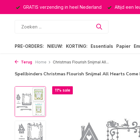
ucten
GRATIS verzending in heel Nederland
Altijd een l
PRE-ORDERS:
NIEUW:
KORTING:
Essentials
Papier
Em
Terug
Home
Christmas Flourish Snijmal All...
Spellbinders Christmas Flourish Snijmal All Hearts Come
11% sale