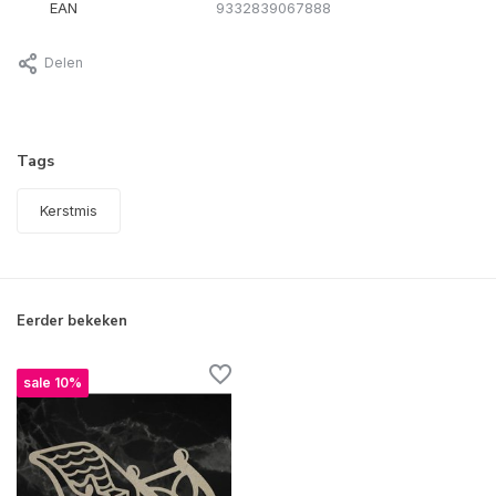
EAN
9332839067888
Delen
Tags
Kerstmis
Eerder bekeken
sale 10%