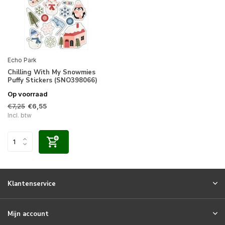
Echo Park
Chilling With My Snowmies
Puffy Stickers (SNO398066)
Op voorraad
€7,25
€6,55
Incl. btw
Klantenservice
Mijn account