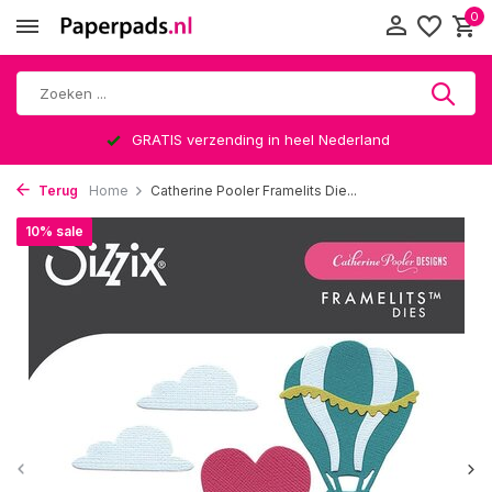
0
GRATIS verzending in heel Nederland
Terug
Home
Catherine Pooler Framelits Die...
10% sale