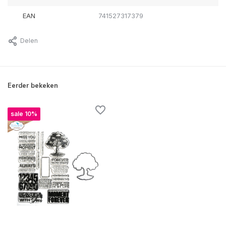
EAN
741527317379
Delen
Eerder bekeken
sale 10%