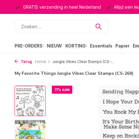
ucten
GRATIS verzending in heel Nederland
Altijd een l
PRE-ORDERS:
NIEUW:
KORTING:
Essentials
Papier
Em
Terug
Home
Jungle Vibes Clear Stamps (CS-...
My Favorite Things Jungle Vibes Clear Stamps (CS-268)
11% sale