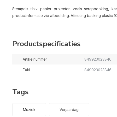
Stempels t.b.v. papier projecten zoals scrapbooking, 
productinformatie zie afbeelding. Afmeting backing plastic 1
Productspecificaties
Artikelnummer
849923023846
EAN
849923023846
Tags
Muziek
Verjaardag