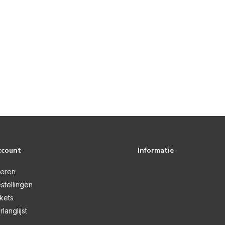
ccount
Informatie
reren
stellingen
ckets
rlanglijst