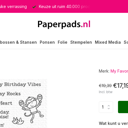
euke verrassing
Keuze uit ruim 40.000 producten
GRATIS 
bossen & Stansen
Ponsen
Folie
Stempelen
Mixed Media
S
Merk:
My Favor
€17,1
€19,39
Incl. btw
Wat kunt u ve