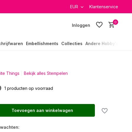
verzending in heel Nederland
EUR
Klantenservice
0
Inloggen
chrijfwaren
Embellishments
Collecties
Andere Hobby's
ite Things
Bekijk alles Stempelen
9
1 producten op voorraad
Toevoegen aan winkelwagen
rwachten: