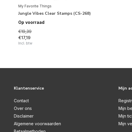
My Favorite Things
Jungle Vibes Clear Stamps (CS-268)
Op voorraad
€19,39
€17,19
Incl. btw
Klantenservice
Mijn a
Contact
Regist
Over ons
Mijn be
Disclaimer
Mijn ti
Algemene voorwaarden
Mijn ve
Betaalmethoden