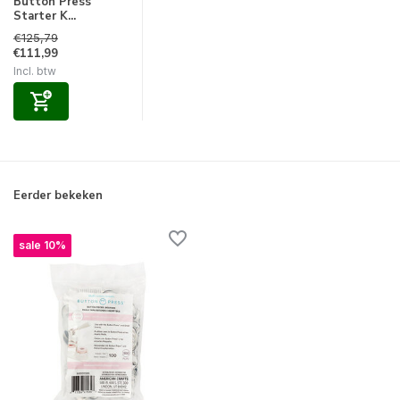
Button Press
Starter K...
€125,79
€111,99
Incl. btw
Eerder bekeken
sale 10%